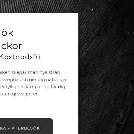
sök
eckor
Kostnadsfri
iken skapar man nya strån
ina egna och ger dig naturliga
fyllighet. lämpar sig för dig
tan grova porer.
KA - ÅTERBESÖK