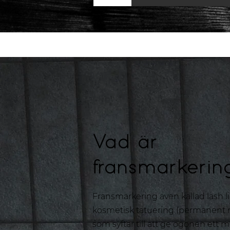
Vad är
fransmarkerin
Fransmarkering även kallad lash li
kosmetisk tatuering (permanent
som syftar till att ge ögonen ett m