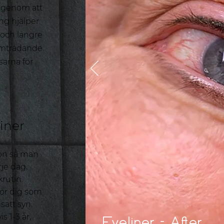
e genom att
ng hjälper
re och längre
amträdande.
sarna för
iner
on så man
je dag,
krutin.
för dig som
satt syn.
s 1-3 år,
Eyeliner - After