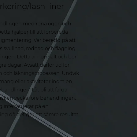
kering/lash liner
andlingen med rena ögon och
tta hjälper till att förbereda
pigmentering. Var beredd på att
iss svullnad, rodnad och flagning
ingen. Detta är normalt och bör
a dagar. Avsätt därför tid för
 och läkningsprocessen. Undvik
mang eller aktiviteter inom en
handlingen. Låt bli att färga
nst en vecka före behandlingen.
g inte tatuerar på en
ing då det ger ett sämre resultat.