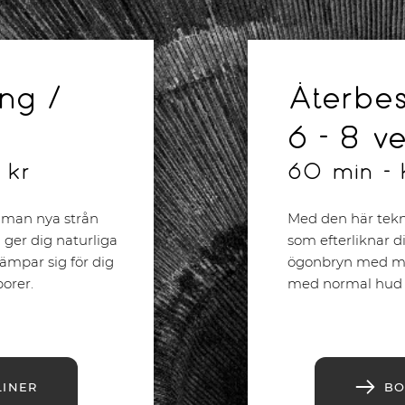
ng /
Återbe
6 - 8 v
0 kr
60 min - 
 man nya strån
Med den här tekn
 ger dig naturliga
som efterliknar d
ämpar sig för dig
ögonbryn med mer 
orer.
med normal hud u
LINER
BO