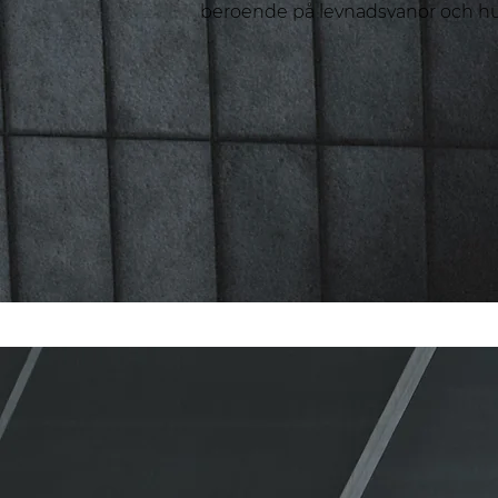
beroende på levnadsvanor och hu