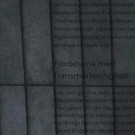
definierat och intensivt utseend
markera fransroten. Fransmarkeri
till att skapa en illusion av fylliga
fransar, vilket gör ögonen mer fr
Pigmentet appliceras mellan fran
att skapa en tätare look.
Fördelarna med
fransmarkering/lash l
Tekniken ger mer definierade ög
inte behöver använda mascara var
vilket sparar tid i din dagliga smin
Behandlingen är extra passande 
har rinniga ögon och/eller har ned
Ger ett långvarigt resultat (vanligtvi