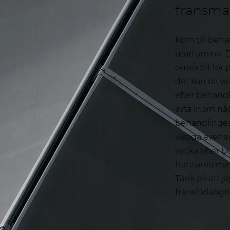
fransmar
Kom till beh
utan smink. De
området för 
det kan bli v
efter behandl
avta inom någr
behandlingen
viktiga evene
vecka efter be
fransarna mi
Tänk på att ja
fransförlängn