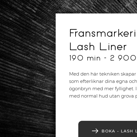
Fransmarkeri
Lash Liner
190 min - 2 90
Med den här tekniken skapar
som efterliknar dina egna och
ögonbryn med mer fyllighet. l
med normal hud utan grova p
BOKA - LASH 