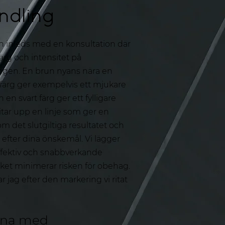
ndling
 inleds med en konsultation där
färg och intensitet på
ngen. En brun nyans nära en
sfärg ger exempelvis ett mjukare
en svart färg ger ett fylligare
ritar upp en linje som ger en
m det slutgiltiga resultatet och
efter dina önskemål. Vi lägger
ffektiv och snabbverkande
ket minimerar risken för obehag.
r jag efter den markering vi ritat
rna med