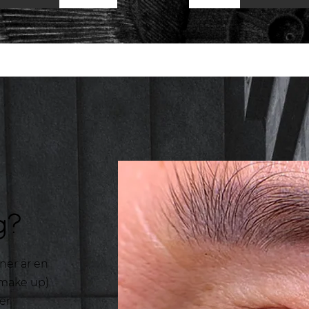
g?
ner är en
 make up)
er