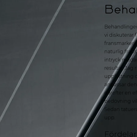
Beha
Behandlingen
vi diskuterar 
fransmarkeri
naturlig fran
intryck medan 
resultat. Jag 
uppfattning o
anpassar den 
därefter en e
bedövning vil
Sedan tatuera
upp.
Fördela