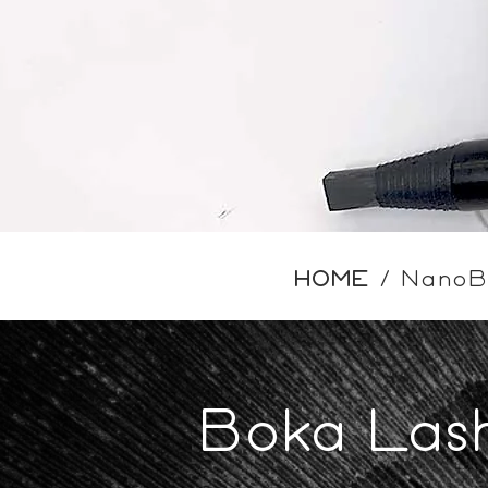
HOME
/
NanoB
Boka Lash